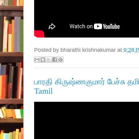
Posted by
bharathi krishnakumar
at
9:28 
பாரதி கிருஷ்ணகுமார் பேச்சு தம
Tamil