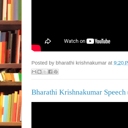
Posted by
bharathi krishnakumar
at
9:20 
Bharathi Krishnakumar Speech 